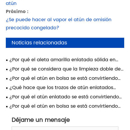
atún
Próximo :
¿Se puede hacer al vapor el atún de omisión
precocido congelado?
Noticias relacionadas
¿Por qué el aleta amarilla enlatada sólida en
aceite de soja es una opción inteligente para
¿Por qué se considera que la limpieza doble de
comidas convenientes y nutritivas?
los lomos de barrilete es el estándar de oro en el
¿Por qué el atún en bolsa se está convirtiendo
procesamiento de mariscos?
en la opción preferida de los consumidores
¿Qué hace que los trozos de atún enlatados
modernos?
sean una potencia nutricional para las dietas
¿Por qué el atún enlatado se está convirtiendo
modernas?
en la opción inteligente para un estilo de vida
¿Por qué el atún en bolsa se está convirtiendo
saludable y sostenible?
en la mejor opción para los consumidores
ocupados?
Déjame un mensaje