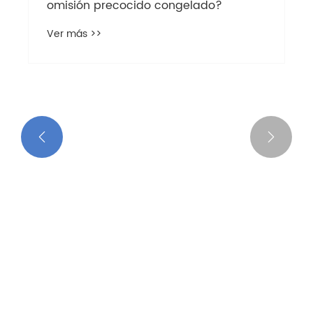


¿Se puede hacer al vapor el atún de
omisión precocido congelado?
Ver más >>