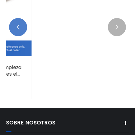


¿Puedo comer 10 latas de atún a la
semana?
Ver más >>
SOBRE NOSOTROS