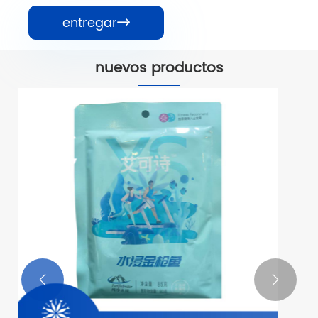
entregar

nuevos productos
Lomos De Aleta Amarilla De Limpieza
Simple
Ver más >>

