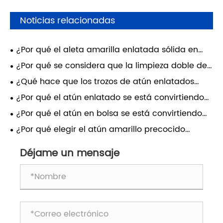
Noticias relacionadas
¿Por qué el aleta amarilla enlatada sólida en
aceite de soja es una opción inteligente para
¿Por qué se considera que la limpieza doble de
comidas convenientes y nutritivas?
los lomos de barrilete es el estándar de oro en el
¿Qué hace que los trozos de atún enlatados
procesamiento de mariscos?
sean una potencia nutricional para las dietas
¿Por qué el atún enlatado se está convirtiendo
modernas?
en la opción inteligente para un estilo de vida
¿Por qué el atún en bolsa se está convirtiendo
saludable y sostenible?
en la mejor opción para los consumidores
¿Por qué elegir el atún amarillo precocido
ocupados?
congocado para su negocio?
Déjame un mensaje