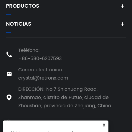
PRODUCTOS
NOTICIAS
Teléfono:

+86-580-6207593
Correo electrónico:

crystal@retronx.com
DIRECCIÓN: No.7 Shichuang Road,
Zhanmao, distrito de Putuo, ciudad de

Zhoushan, provincia de Zhejiang, China
X